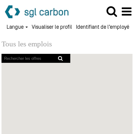
Langue
Visualiser le profil
Identifiant de l’employé
Tous les emplois
Les
lecteurs
d’écran
ne
peuvent
pas
lire
la
carte
avec
possibilité