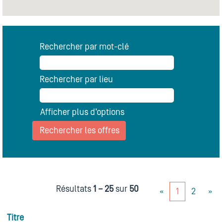
de
recherche
suivante.
Rechercher par mot-clé
Rechercher par lieu
Afficher plus d’options
Résultats
1 – 25
sur
50
«
1
2
»
Titre