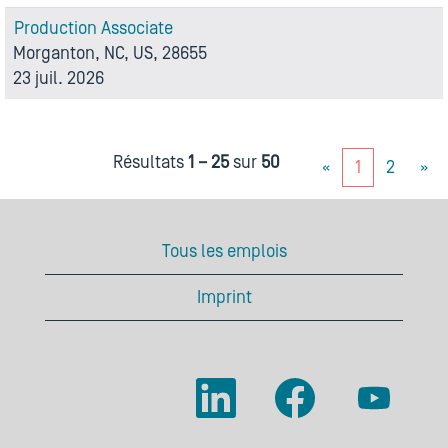
Production Associate
Morganton, NC, US, 28655
23 juil. 2026
Résultats
1 – 25
sur
50
«
1
2
»
Tous les emplois
Imprint
S
S
S
’
’
’
o
o
o
u
u
u