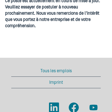
Ce poste est actuellement en cours de mise à jour.
Veuillez essayer de postuler à nouveau
prochainement. Nous vous remercions de l'intérêt
que vous portez à notre entreprise et de votre
compréhension.
Tous les emplois
Imprint
S
S
S
’
’
’