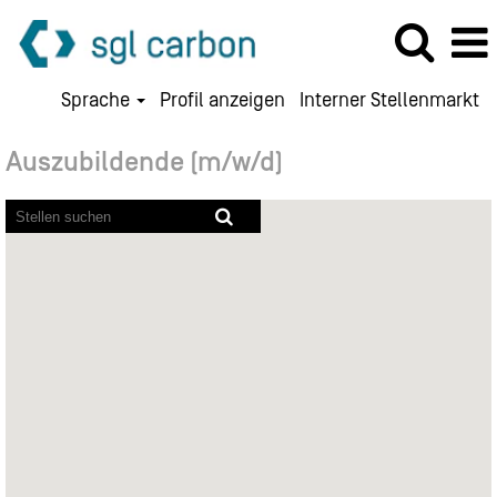
Sprache
Profil anzeigen
Interner Stellenmarkt
Auszubildende (m/w/d)
Bildschirmausleseprogramme
können
die
folgende
durchsuchbare
Karte
nicht
lesen.